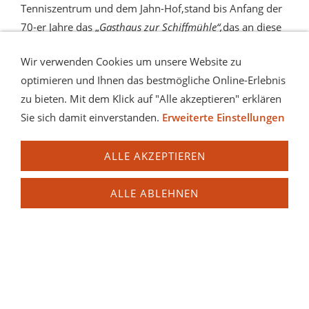
Tenniszentrum und dem Jahn-Hof,stand bis Anfang der
70-er Jahre das „
Gasthaus zur Schiffmühle“,
das an diese
Mühle erinnerte.
Wir verwenden Cookies um unsere Website zu
optimieren und Ihnen das bestmögliche Online-Erlebnis
In der Mauthausener Schiffmühle wurde eigentlich nur
zu bieten. Mit dem Klick auf "Alle akzeptieren" erklären
dann Getreide gemahlen, wenn die Mühlwerke an den
Sie sich damit einverstanden.
Erweiterte Einstellungen
Bächen, zB. die Giglmühle (neben der heutigen
Kompostieranlage) und die Kreuzmühle am Riederbach,
ALLE AKZEPTIEREN
an Wassermangel litten.
Die Schiffmühle stand daher oft monatelang still und
ALLE ABLEHNEN
war für die Betreiber nicht das allerbeste Geschäft.
Um die Mitte des 16. Jh. war die Mühle überhaupt außer
Betrieb und drohte zu verfallen. Der Rat des Marktes
Mauthausen hatte daher die Aufgabe, für die
leerstehende Mühle einen Käufer zu finden. Das war
aber gar nicht einfach.
Erst als man, bei heftiger Gegenwehr der vier